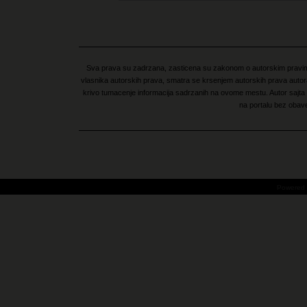
Sva prava su zadrzana, zasticena su zakonom o autorskim pravima
vlasnika autorskih prava, smatra se krsenjem autorskih prava autora 
krivo tumacenje informacija sadrzanih na ovome mestu. Autor sajta z
na portalu bez obav
Powered 