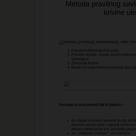
Metoda pravilnog savl
krivine ul
Kraj pravolinijskog dela puta
Pocetak krivine i mesto odakle treba po
upravljaca
Zavrsetak krvine
Mesto od koga treba povecavati gas (ub
Postupci u ovoj metodi bili bi sledeci :
do ulaska u krivinu usmeriti vozilo da 
desnom ivicom puta i usporiti vozilo ko
stepen prenosa jos pre zavrsetka pravo
sa ’’smirenim vozilom ’’ uci u krivinu