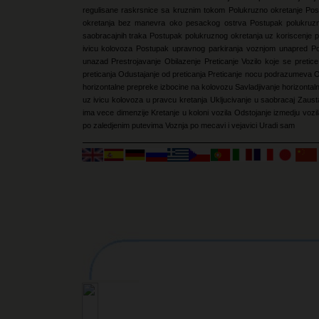
regulisane raskrsnice sa kruznim tokom
Polukruzno okretanje
Pos
okretanja bez manevra oko pesackog ostrva
Postupak polukruz
saobracajnih traka
Postupak polukruznog okretanja uz koriscenje p
ivicu kolovoza
Postupak upravnog parkiranja voznjom unapred
Po
unazad
Prestrojavanje
Obilazenje
Preticanje
Vozilo koje se pretic
preticanja
Odustajanje od preticanja
Preticanje nocu podrazumeva
O
horizontalne prepreke izbocine na kolovozu
Savladjivanje horizonta
uz ivicu kolovoza u pravcu kretanja
Ukljucivanje u saobracaj
Zausta
ima vece dimenzije
Kretanje u koloni vozila
Odstojanje izmedju vozi
po zaledjenim putevima
Voznja po mecavi i vejavici
Uradi sam