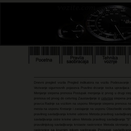
Dnevni pregled vozila
Pregled indikatora na vozilu
Podesavanje 
Vezivanje sigurnosnih pojaseva
Pravilno drzanje tocka upravljaca
Menjanje stepena prenosa
Postupak menjanja iz prvog u drugi st
prenosa od prvog do cetvrtog
Zaustavljanje iz
cetvrtog
stepena pr
pravca
Radnje sa vozilom na usponu
Menjanje stepena prenosa 
mesta na usponu
Kretanje i zastajanje na usponu
Obezbediti vozi
pravilnog savladjivanja krivine udesno
Metoda pravilnog savladjivan
savladjivanja ostre krivine ulevo
Metoda pravilnog savladjivanja ’’S’’
pravolinijskog savladjivanja krstaste raskrsnice
Metoda skretanja 
raskrsnice sa kruznim tokom saobracaja
Postupak savladjivan