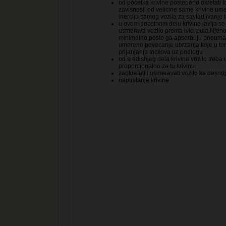
od pocetka krivine postepeno okretati t
zavisnosti od velicine same krivine umere
inerciju samog vozila za savladjivanje t
u ovom pocetnom delu krivine javlja se 
usmerava vozilo prema ivici puta.Njeno 
minimalno,posto ga apsorbuju pneumatic
umereno povecanje ubrzanja koje u t
prijanjanje tockova uz podlogu
od sredisnjeg dela krivine vozilo treba 
proporcionalno za tu krivinu
zaokretati i usmeravati vozilo ka desnoj 
napustanje krivine