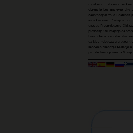
regulisane raskrsnice sa kr
okretanja bez manevra oko 
saobracajnih traka
Postupak p
ivicu kolovoza
Postupak upra
unazad
Prestrojavanje
Obilaz
preticanja
Odustajanje od pret
horizontalne prepreke izbocin
uz ivicu kolovoza u pravcu kr
ima vece dimenzije
Kretanje u 
po zaledjenim putevima
Voznja 