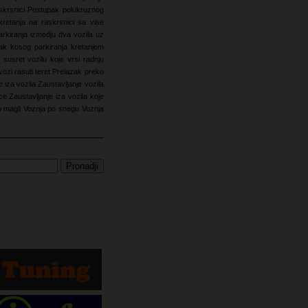
skrsnici
Postupak polukruznog
retanja na raskrsnici sa vise
rkiranja izmedju dva vozila uz
ak kosog parkiranja kretanjem
 susret vozilu koje vrsi radnju
vozi rasuti teret
Prelazak preko
e iza vozila
Zaustavljanje vozila
ice
Zaustavljanje iza vozila koje
o magli
Voznja po snegu
Voznja