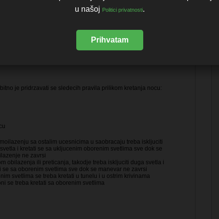
anjem brzine kretanja (sposobnost uocavanja smanjuje se pri
u našoj
.
m povecanju brzine)
Politici privatnosti
enjem sposobnosti uocavanja (u zavisnosti od godina starosti se
 20 godina zivota, na svakih 13 godina udvostrucuje kolicina
osti potrebne
 se uocio neki predmet)
Prihvatam
prilagodjavanja ociju sa jace na slabiju svetlost
pracenja saobracajnih znakova i ostalih ucesnika u saobracaju,
menog ocitavanja instrumenata, indikatora i sl.
bitno je pridrzavati se sledecih pravila prilikom kretanja nocu:
imoilazenju sa ostalim ucesnicima u saobracaju treba iskljuciti
svetla i kretati se sa ukljucenim oborenim svetlima sve dok se
lazenje ne zavrsi
om obilazenja ili preticanja, takodje treba iskljuciti duga svetla i
ti se sa oborenim svetlima sve dok se manevar ne zavrsi
nim svetlima se treba kretati u tunelu i u ostrim krivinama
oni se treba kretati sa oborenim svetlima