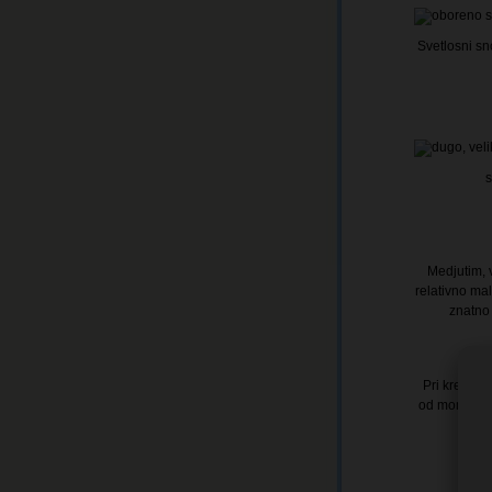
Svetlosni sn
s
Medjutim, 
relativno ma
znatno 
Pri kretanj
od momenta 