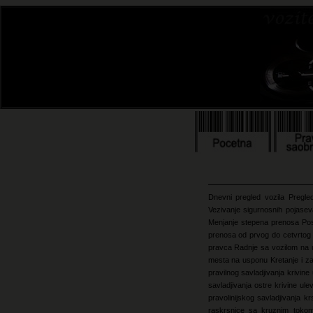
Dnevni pregled vozila
Pregle
Vezivanje sigurnosnih pojase
Menjanje stepena prenosa
Po
prenosa od prvog do cetvrto
pravca
Radnje sa vozilom na
mesta na usponu
Kretanje i 
pravilnog savladjivanja krivin
savladjivanja ostre krivine ule
pravolinijskog savladjivanja k
raskrsnice sa kruznim toko