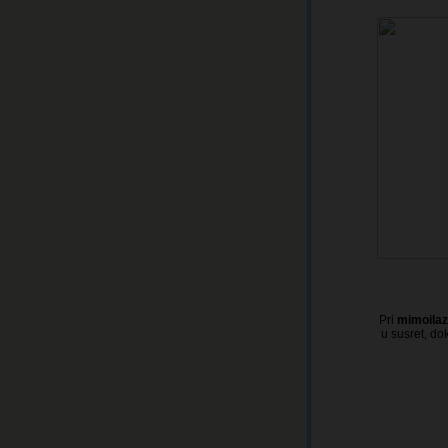
Pri
mimoilaz
u susret, do