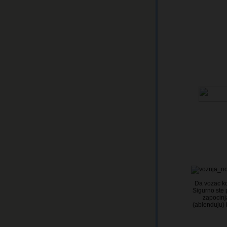
Da vozac ko
Sigurno ste 
zapocinj
(ablenduju) 