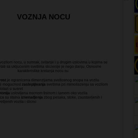
VOZNJA NOCU
vozilom nocu, u sumrak, svitanje i u drugim uslovima u kojima se
etati sa ukljucenim svetlima slozenije je nego danju. Osnovne
karakteristike kretanja nocu su:
vost
je ogranicena dimenzijama svetlosnog snopa na vozilu
ji mogucnost
zaslepljivanja
svetlima pri mimoilazenju sa vozilom
dolazi u susret
tonija
uslovljena nocnom tisinom i tamom oko vozila
a su stalna
iznenadjenja
zbog pesaka, stoke, zaustavljenih i
tljenih vozila i slicno