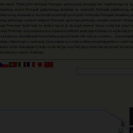
uznim tokom
Polukruzno okretanje
Postupak polukruznog okretanja bez manevrisanja na ra
pesackog ostrva
Postupak polukruznog okretanja na raskrsnici
Postupak polukruznog ok
olukruznog okretanja uz koriscenje prosirenja pored puta
Parkiranje
Postupak paralelnog pa
vnog parkiranja voznjom unapred
Postupak upravnog parkiranja voznjom unazad
Postup
enje
Preticanje
Vozilo koje se pretice duzno je da uradi sledece
Vozac vozila koji dolazi u
icanja
Preticanje nocu podrazumeva
Opasnosti prilikom preticanja
Kretanje iza vozila koji pre
e na kolovozu
Savladjivanje horizontalne prepreke
Vozilo dok stoji na semaforu…
Zaustavljanj
etanja
Ukljucivanje u saobracaj
Zaustavljanje iza vozila u blizini pesackog prelaza i raskrsn
koloni vozila
Odstojanje izmedju vozila
Voznja nocu
Voznja u tunelu
Voznja po kisi
Voznja p
po mecavi i vejavici
Uradi sam