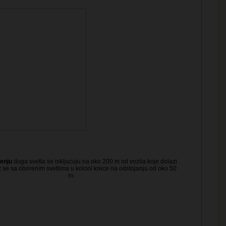
enju
duga svetla se iskljucuju na oko 200 m od vozila koje dolazi
k se sa oborenim svetlima u koloni krece na odstojanju od oko 50
m.