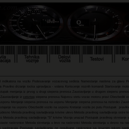
d indikatora na vozilu
Podesavanje vozacevog sedista
Namestanje naslona za glavu
P
va
Pravilno drzanje tocka upravljaca - volana
Koriscenje noznih komandi
Startovanje mot
stupak menjanja iz prvog u drugi stepena prenosa
Zaustavljanje u drugom stepenu preno
g
Zaustavljanje iz
cetvrtog
stepena prenosa
Najvecu stetu vozac motoru pravi
Obezbediti voz
 usponu
Menjanje stepena prenosa na usponu
Menjanje stepena prenosa na nizbrdici
Zaust
zastajanje na usponu
Obezbediti vozilo na usponu
Kretanje vozila po putu
Postupak pravilno
e udesno
Metoda pravilnog savladjivanja krivine ulevo
Metoda pravilnog savladjivanja ostre 
vo Metoda pravilnog savladjivanja ’’S’’ krivine
Voznja unazad
Postupak pravilnog skretanje 
rstaste raskrsnice
Metoda skretanja u levo na raskrsnici
Metoda skretanja u desno na ra
m saobracaja
Postupak savladjivanja ne regulisane raskrsnice sa kruznim tokom sao