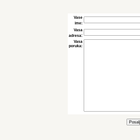
Vase
ime:
Vasa
:
adresa
Vasa
poruka: