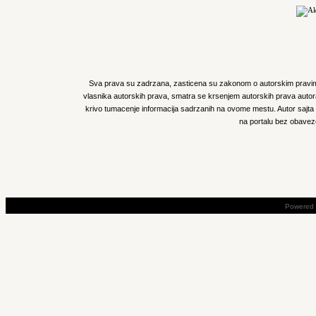
Sva prava su zadrzana, zasticena su zakonom o autorskim pravima
vlasnika autorskih prava, smatra se krsenjem autorskih prava autora 
krivo tumacenje informacija sadrzanih na ovome mestu. Autor sajta z
na portalu bez obavez
Powered 