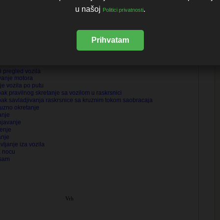
u našoj
.
Politici privatnosti
Brza pretraga - korisni clanci :
Prihvatam
 pregled vozila
vanje motora
je vozila po putu
ak pravilnog skretanje sa vozilom u raskrsnici
ak savladjivanja raskrsnice sa kruznim tokom saobracaja
uzno okretanje
anje
ojavanje
enje
anje
vljanje iza vozila
a nocu
 sam
Vrh