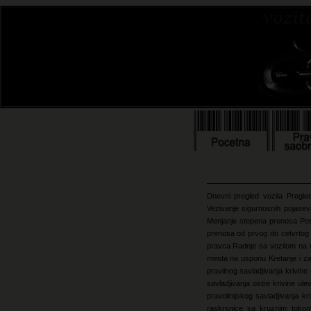
Dnevni pregled vozila
Pregle
Vezivanje sigurnosnih pojase
Menjanje stepena prenosa
Po
prenosa od prvog do cetvrto
pravca
Radnje sa vozilom na
mesta na usponu
Kretanje i 
pravilnog savladjivanja krivin
savladjivanja ostre krivine ule
pravolinijskog savladjivanja k
raskrsnice sa kruznim toko