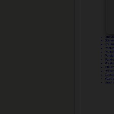
Dnevni
Starto
Kretan
Postup
Postup
Polukr
Parkir
Prestr
Obilaz
Pretic
Zausta
Voznj
Uradi