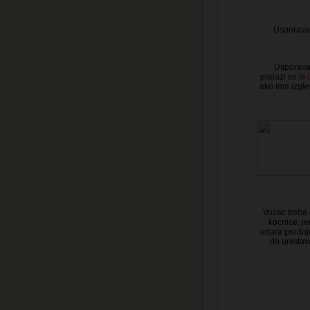
Usporavan
Usporavanj
prelazi se ili
ako ima izgle
Vozac treba 
kocnice, j
udara prednje
do unistava