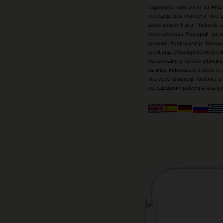
regulisane raskrsnice sa kr
okretanja bez manevra oko 
saobracajnih traka
Postupak p
ivicu kolovoza
Postupak upra
unazad
Prestrojavanje
Obilaz
preticanja
Odustajanje od pret
horizontalne prepreke izbocin
uz ivicu kolovoza u pravcu kr
ima vece dimenzije
Kretanje u 
po zaledjenim putevima
Voznja 