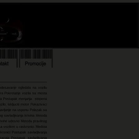
odesavanje ogledala na vozilu
ora
Pokretanje vozila sa mesta
sa
Postupak menjanja stepena
ilo, iskljuciti motor
Pokazivaci
avljanje na usponu
Polazak sa
g savladjivanja krivina
Metoda
krivine udesno
Metoda pravilnog
sa vozilom u raskrsnici
Medota
skrsnici
Postupak savladjivanja
bracaja
Postupak savladjivanja