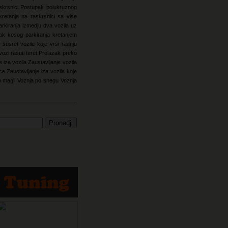
skrsnici
Postupak polukruznog
retanja na raskrsnici sa vise
rkiranja izmedju dva vozila uz
ak kosog parkiranja kretanjem
 susret vozilu koje vrsi radnju
vozi rasuti teret
Prelazak preko
e iza vozila
Zaustavljanje vozila
ice
Zaustavljanje iza vozila koje
o magli
Voznja po snegu
Voznja