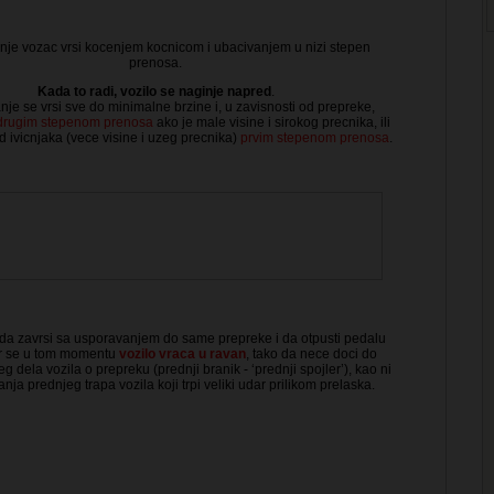
je vozac vrsi kocenjem kocnicom i ubacivanjem u nizi stepen
prenosa.
Kada to radi, vozilo se naginje napred
.
e se vrsi sve do minimalne brzine i, u zavisnosti od prepreke,
drugim stepenom prenosa
ako je male visine i sirokog precnika, ili
d ivicnjaka (vece visine i uzeg precnika)
prvim stepenom prenosa
.
da zavrsi sa usporavanjem do same prepreke i da otpusti pedalu
er se u tom momentu
vozilo vraca u ravan
, tako da nece doci do
g dela vozila o prepreku (prednji branik - ‘prednji spojler’), kao ni
nja prednjeg trapa vozila koji trpi veliki udar prilikom prelaska.