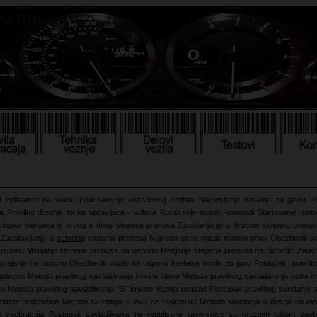
d indikatora na vozilu
Podesavanje vozacevog sedista
Namestanje naslona za glavu
P
va
Pravilno drzanje tocka upravljaca - volana
Koriscenje noznih komandi
Startovanje mot
stupak menjanja iz prvog u drugi stepena prenosa
Zaustavljanje u drugom stepenu preno
g
Zaustavljanje iz
cetvrtog
stepena prenosa
Najvecu stetu vozac motoru pravi
Obezbediti voz
 usponu
Menjanje stepena prenosa na usponu
Menjanje stepena prenosa na nizbrdici
Zaust
zastajanje na usponu
Obezbediti vozilo na usponu
Kretanje vozila po putu
Postupak pravilno
e udesno
Metoda pravilnog savladjivanja krivine ulevo
Metoda pravilnog savladjivanja ostre 
vo Metoda pravilnog savladjivanja ’’S’’ krivine
Voznja unazad
Postupak pravilnog skretanje 
rstaste raskrsnice
Metoda skretanja u levo na raskrsnici
Metoda skretanja u desno na ra
m saobracaja
Postupak savladjivanja ne regulisane raskrsnice sa kruznim tokom sao