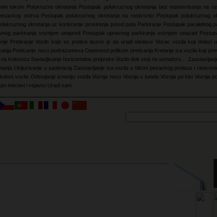
uznim tokom
Polukruzno okretanje
Postupak polukruznog okretanja bez manevrisanja na ra
pesackog ostrva
Postupak polukruznog okretanja na raskrsnici
Postupak polukruznog ok
olukruznog okretanja uz koriscenje prosirenja pored puta
Parkiranje
Postupak paralelnog pa
vnog parkiranja voznjom unapred
Postupak upravnog parkiranja voznjom unazad
Postup
enje
Preticanje
Vozilo koje se pretice duzno je da uradi sledece
Vozac vozila koji dolazi u
icanja
Preticanje nocu podrazumeva
Opasnosti prilikom preticanja
Kretanje iza vozila koji pre
e na kolovozu
Savladjivanje horizontalne prepreke
Vozilo dok stoji na semaforu…
Zaustavljanj
etanja
Ukljucivanje u saobracaj
Zaustavljanje iza vozila u blizini pesackog prelaza i raskrsn
koloni vozila
Odstojanje izmedju vozila
Voznja nocu
Voznja u tunelu
Voznja po kisi
Voznja p
po mecavi i vejavici
Uradi sam