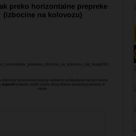
ak preko horizontalne prepreke
(izbocine na kolovozu)
 izbocinu na kolovozu koja je namerno postavljena na tom mestu
i
usporili
kretanje svojih vozila zbog blizine pesackog prelaza ili
skole.